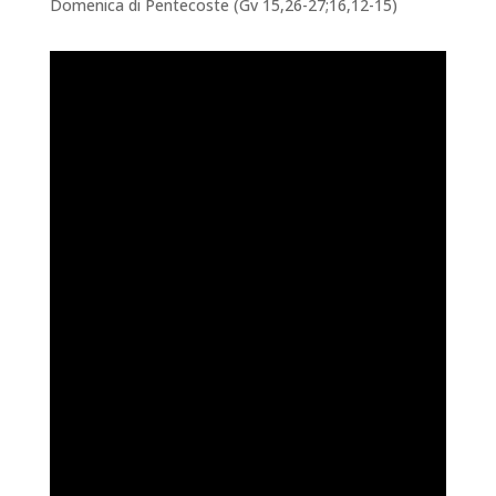
Domenica di Pentecoste (
Gv 15,26-27;16,12-15)