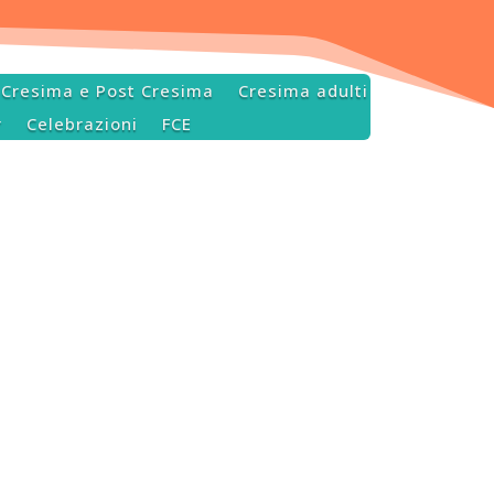
Cresima e Post Cresima
Cresima adulti
r
Celebrazioni
FCE