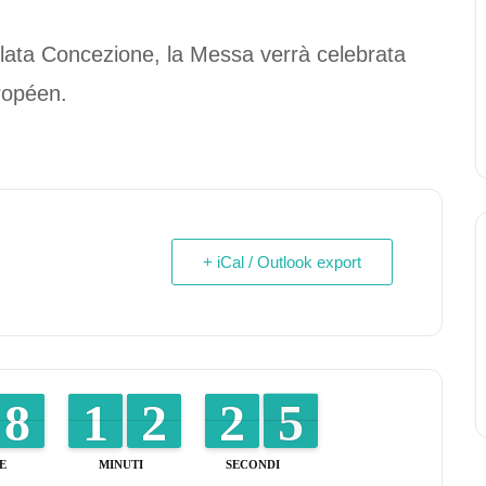
olata Concezione, la Messa verrà celebrata
ropéen.
+ iCal / Outlook export
7
7
8
8
1
1
1
1
1
1
2
2
1
1
2
2
5
4
4
E
MINUTI
SECONDI