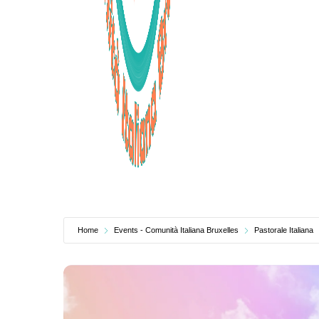
Home
Events - Comunità Italiana Bruxelles
Pastorale Italiana