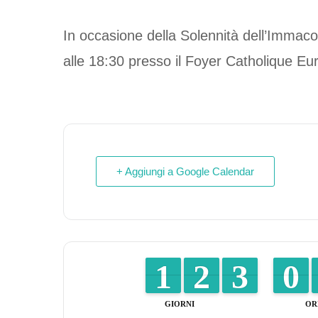
In occasione della Solennità dell’Immac
alle 18:30 presso il Foyer Catholique Eu
+ Aggiungi a Google Calendar
1
1
1
1
1
1
2
2
2
2
3
3
9
9
0
0
GIORNI
OR