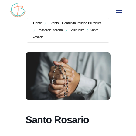
Home
Events - Comunità Italiana Bruxelles
Pastorale Italiana
Spiritualità
Santo
Rosario
Santo Rosario