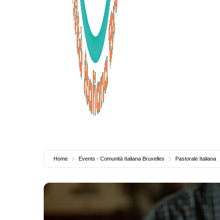
Home
Events - Comunità Italiana Bruxelles
Pastorale Italiana