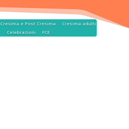
Cresima e Post Cresima
Cresima adulti
r
Celebrazioni
FCE