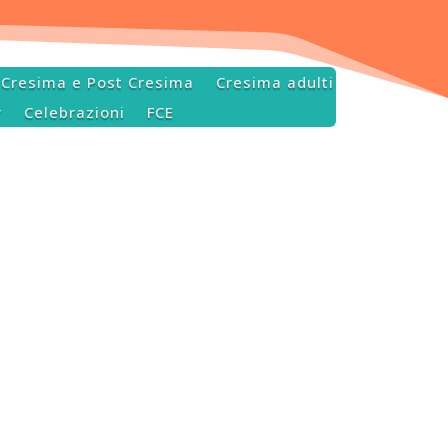
Cresima e Post Cresima
Cresima adulti
r
Celebrazioni
FCE