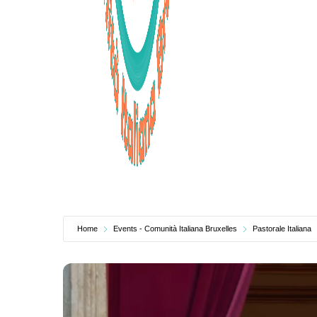
Home
Events - Comunità Italiana Bruxelles
Pastorale Italiana