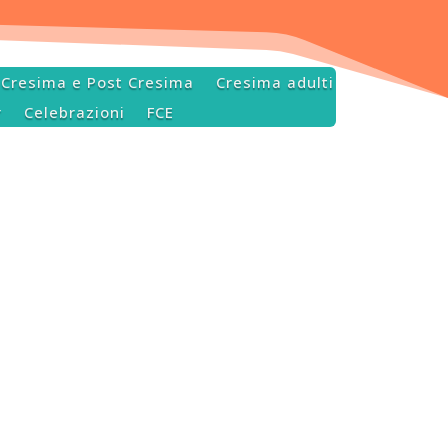
Cresima e Post Cresima
Cresima adulti
r
Celebrazioni
FCE